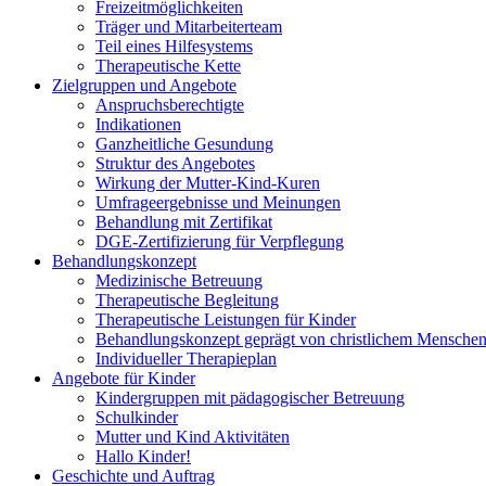
Freizeitmöglichkeiten
Träger und Mitarbeiterteam
Teil eines Hilfesystems
Therapeutische Kette
Zielgruppen und Angebote
Anspruchsberechtigte
Indikationen
Ganzheitliche Gesundung
Struktur des Angebotes
Wirkung der Mutter-Kind-Kuren
Umfrageergebnisse und Meinungen
Behandlung mit Zertifikat
DGE-Zertifizierung für Verpflegung
Behandlungskonzept
Medizinische Betreuung
Therapeutische Begleitung
Therapeutische Leistungen für Kinder
Behandlungskonzept geprägt von christlichem Menschen
Individueller Therapieplan
Angebote für Kinder
Kindergruppen mit pädagogischer Betreuung
Schulkinder
Mutter und Kind Aktivitäten
Hallo Kinder!
Geschichte und Auftrag