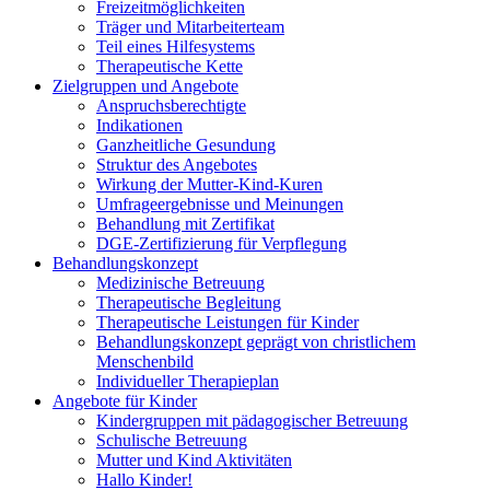
Freizeitmöglichkeiten
Träger und Mitarbeiterteam
Teil eines Hilfesystems
Therapeutische Kette
Zielgruppen und Angebote
Anspruchsberechtigte
Indikationen
Ganzheitliche Gesundung
Struktur des Angebotes
Wirkung der Mutter-Kind-Kuren
Umfrageergebnisse und Meinungen
Behandlung mit Zertifikat
DGE-Zertifizierung für Verpflegung
Behandlungskonzept
Medizinische Betreuung
Therapeutische Begleitung
Therapeutische Leistungen für Kinder
Behandlungskonzept geprägt von christlichem
Menschenbild
Individueller Therapieplan
Angebote für Kinder
Kindergruppen mit pädagogischer Betreuung
Schulische Betreuung
Mutter und Kind Aktivitäten
Hallo Kinder!