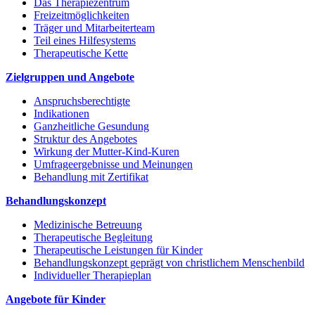
Das Therapiezentrum
Freizeitmöglichkeiten
Träger und Mitarbeiterteam
Teil eines Hilfesystems
Therapeutische Kette
Zielgruppen und Angebote
Anspruchsberechtigte
Indikationen
Ganzheitliche Gesundung
Struktur des Angebotes
Wirkung der Mutter-Kind-Kuren
Umfrageergebnisse und Meinungen
Behandlung mit Zertifikat
Behandlungskonzept
Medizinische Betreuung
Therapeutische Begleitung
Therapeutische Leistungen für Kinder
Behandlungskonzept geprägt von christlichem Menschenbild
Individueller Therapieplan
Angebote für Kinder