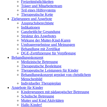
Freizeitmöglichkeiten
Träger und Mitarbeiterteam
Teil eines Hilfesystems
Therapeutische Kette
Zielgruppen und Angebote
Anspruchsberechtigte
Indikationen
Ganzheitliche Gesundung
Struktur des Angebotes
Wirkung der Mutter-Kind-Kuren
Umfrageergebnisse und Meinungen
Behandlung mit Zertifikat
DGE-Zertifizierung für Verpflegung
Behandlungskonzept
Medizinische Betreuung
Therapeutische Begleitung
Therapeutische Leistungen für Kinder
Behandlungskonzept geprägt von christlichem
Menschenbild
Individueller Therapieplan
Angebote für Kinder
Kindergruppen mit pädagogischer Betreuung
Schulische Betreuung
Mutter und Kind Aktivitäten
Hallo Kinder!