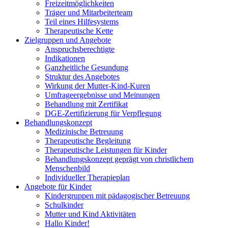
Freizeitmöglichkeiten
Träger und Mitarbeiterteam
Teil eines Hilfesystems
Therapeutische Kette
Zielgruppen und Angebote
Anspruchsberechtigte
Indikationen
Ganzheitliche Gesundung
Struktur des Angebotes
Wirkung der Mutter-Kind-Kuren
Umfrageergebnisse und Meinungen
Behandlung mit Zertifikat
DGE-Zertifizierung für Verpflegung
Behandlungskonzept
Medizinische Betreuung
Therapeutische Begleitung
Therapeutische Leistungen für Kinder
Behandlungskonzept geprägt von christlichem
Menschenbild
Individueller Therapieplan
Angebote für Kinder
Kindergruppen mit pädagogischer Betreuung
Schulkinder
Mutter und Kind Aktivitäten
Hallo Kinder!