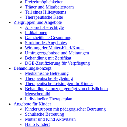
Freizeitmöglichkeiten
Träger und Mitarbeiterteam
Teil eines Hilfesystems
Therapeutische Kette
Zielgruppen und Angebote
Anspruchsberechtigte
Indikationen
Ganzheitliche Gesundung
Struktur des Angebotes
Wirkung der Mutter-Kind-Kuren
Umfrageergebnisse und Meinungen
Behandlung mit Zertifikat
DGE-Zertifizierung für Verpflegung
Behandlungskonzept
Medizinische Betreuung
Therapeutische Begleitung
Therapeutische Leistungen für Kinder
Behandlungskonzept geprägt von christlichem
Menschenbild
Individueller Therapieplan
Angebote für Kinder
Kindergruppen mit pädagogischer Betreuung
Schulische Betreuung
Mutter und Kind Aktivitäten
Hallo Kinder!