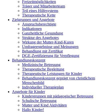
Freizeitmöglichkeiten
Träger und Mitarbeiterteam
Teil eines Hilfesystems
Therapeutische Kette
Zielgruppen und Angebote
Anspruchsberechtigte
Indikationen
Ganzheitliche Gesundung
Struktur des Angebotes
Wirkung der Mutter-Kind-Kuren
Umfrageergebnisse und Meinungen
Behandlung mit Zertifikat
DGE-Zertifizierung für Verpflegung
Behandlungskonzept
Medizinische Betreuung
Therapeutische Begleitung
Therapeutische Leistungen für Kinder
Behandlungskonzept geprägt von christlichem
Menschenbild
Individueller Therapieplan
Angebote für Kinder
Kindergruppen mit pädagogischer Betreuung
Schulische Betreuung
Mutter und Kind Aktivitäten
Hallo Kinder!