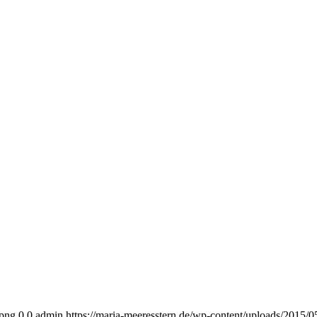
.png
0
0
admin
https://maria-meeresstern.de/wp-content/uploads/2015/