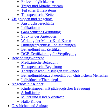
Freizeitmöglichkeiten
Träger und Mitarbeiterteam
Teil eines Hilfesystems
Therapeutische Kette
Zielgruppen und Angebote
Anspruchsberechtigte
Indikationen
Ganzheitliche Gesundung
Struktur des Angebotes
Wirkung der Mutter-Kind-Kuren
Umfrageergebnisse und Meinungen
Behandlung mit Zertifikat
DGE-Zertifizierung für Verpflegung
Behandlungskonzept
Medizinische Betreuung
Therapeutische Begleitung
Therapeutische Leistungen für Kinder
Behandlungskonzept geprägt von christlichem Menschen
Individueller Therapieplan
Angebote für Kinder
Kindergruppen mit pädagogischer Betreuung
Schulkinder
Mutter und Kind Aktivitäten
Hallo Kinder!
Geschichte und Auftrag