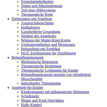
Freizeitmöglichkeiten
Träger und Mitarbeiterteam
Teil eines Hilfesystems
Therapeutische Kette
Zielgruppen und Angebote
Anspruchsberechtigte
Indikationen
Ganzheitliche Gesundung
Struktur des Angebotes
Wirkung der Mutter-Kind-Kuren
Umfrageergebnisse und Meinungen
Behandlung mit Zertifikat
DGE-Zertifizierung für Verpflegung
Behandlungskonzept
Medizinische Betreuung
Therapeutische Begleitung
Therapeutische Leistungen für Kinder
Behandlungskonzept geprägt von christlichem
Menschenbild
Individueller Therapieplan
Angebote für Kinder
Kindergruppen mit pädagogischer Betreuung
Schulkinder
Mutter und Kind Aktivitäten
Hallo Kinder!