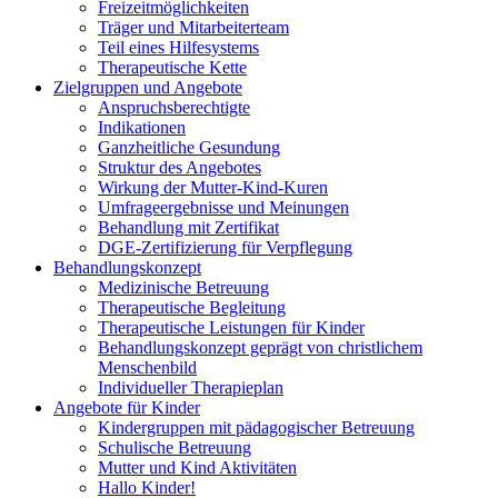
Freizeitmöglichkeiten
Träger und Mitarbeiterteam
Teil eines Hilfesystems
Therapeutische Kette
Zielgruppen und Angebote
Anspruchsberechtigte
Indikationen
Ganzheitliche Gesundung
Struktur des Angebotes
Wirkung der Mutter-Kind-Kuren
Umfrageergebnisse und Meinungen
Behandlung mit Zertifikat
DGE-Zertifizierung für Verpflegung
Behandlungskonzept
Medizinische Betreuung
Therapeutische Begleitung
Therapeutische Leistungen für Kinder
Behandlungskonzept geprägt von christlichem
Menschenbild
Individueller Therapieplan
Angebote für Kinder
Kindergruppen mit pädagogischer Betreuung
Schulische Betreuung
Mutter und Kind Aktivitäten
Hallo Kinder!