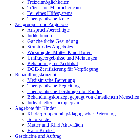
Freizeitmöglichkeiten
Träger und Mitarbeiterteam
Teil eines Hilfesystems
Therapeutische Kette
Zielgruppen und Angebote
Anspruchsberechtigte
Indikationen
Ganzheitliche Gesundung
Struktur des Angebotes
Wirkung der Mutter-Kind-Kuren
Umfrageergebnisse und Meinungen
Behandlung mit Zertifikat
DGE-Zertifizierung für Verpflegung
Behandlungskonzept
Medizinische Betreuung
Therapeutische Begleitung
Therapeutische Leistungen für Kinder
Behandlungskonzept geprägt von christlichem Menschen
Individueller Therapieplan
Angebote für Kinder
Kindergruppen mit pädagogischer Betreuung
Schulkinder
Mutter und Kind Aktivitäten
Hallo Kinder!
Geschichte und Auftrag