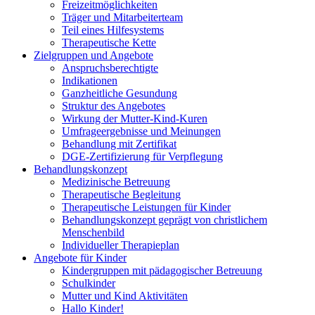
Freizeitmöglichkeiten
Träger und Mitarbeiterteam
Teil eines Hilfesystems
Therapeutische Kette
Zielgruppen und Angebote
Anspruchsberechtigte
Indikationen
Ganzheitliche Gesundung
Struktur des Angebotes
Wirkung der Mutter-Kind-Kuren
Umfrageergebnisse und Meinungen
Behandlung mit Zertifikat
DGE-Zertifizierung für Verpflegung
Behandlungskonzept
Medizinische Betreuung
Therapeutische Begleitung
Therapeutische Leistungen für Kinder
Behandlungskonzept geprägt von christlichem
Menschenbild
Individueller Therapieplan
Angebote für Kinder
Kindergruppen mit pädagogischer Betreuung
Schulkinder
Mutter und Kind Aktivitäten
Hallo Kinder!