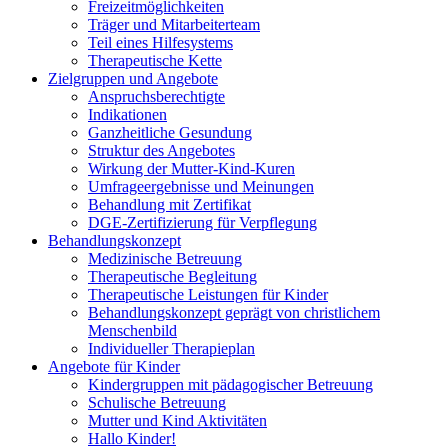
Freizeitmöglichkeiten
Träger und Mitarbeiterteam
Teil eines Hilfesystems
Therapeutische Kette
Zielgruppen und Angebote
Anspruchsberechtigte
Indikationen
Ganzheitliche Gesundung
Struktur des Angebotes
Wirkung der Mutter-Kind-Kuren
Umfrageergebnisse und Meinungen
Behandlung mit Zertifikat
DGE-Zertifizierung für Verpflegung
Behandlungskonzept
Medizinische Betreuung
Therapeutische Begleitung
Therapeutische Leistungen für Kinder
Behandlungskonzept geprägt von christlichem
Menschenbild
Individueller Therapieplan
Angebote für Kinder
Kindergruppen mit pädagogischer Betreuung
Schulische Betreuung
Mutter und Kind Aktivitäten
Hallo Kinder!