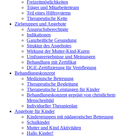
Freizeitmöglichkeiten
Träger und Mitarbeiterteam
Teil eines Hilfesystems
Therapeutische Kette
Zielgruppen und Angebote
Anspruchsberechtigte
Indikationen
Ganzheitliche Gesundung
Struktur des Angebotes
Wirkung der Mutter-Kind-Kuren
Umfrageergebnisse und Meinungen
Behandlung mit Zertifikat
DGE-Zertifizierung für Verpflegung
Behandlungskonzept
Medizinische Betreuung
Therapeutische Begleitung
Therapeutische Leistungen für Kinder
Behandlungskonzept geprägt von christlichem
Menschenbild
Individueller Therapieplan
Angebote für Kinder
Kindergruppen mit pädagogischer Betreuung
Schulkinder
Mutter und Kind Aktivitäten
Hallo Kinder!