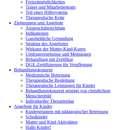
Freizeitmöglichkeiten
Träger und Mitarbeiterteam
Teil eines Hilfesystems
Therapeutische Kette
Zielgruppen und Angebote
Anspruchsberechtigte
Indikationen
Ganzheitliche Gesundung
Struktur des Angebotes
Wirkung der Mutter-Kind-Kuren
Umfrageergebnisse und Meinungen
Behandlung mit Zertifikat
DGE-Zertifizierung für Verpflegung
Behandlungskonzept
Medizinische Betreuung
Therapeutische Begleitung
Therapeutische Leistungen für Kinder
Behandlungskonzept geprägt von christlichem
Menschenbild
Individueller Therapieplan
Angebote für Kinder
Kindergruppen mit pädagogischer Betreuung
Schulkinder
Mutter und Kind Aktivitäten
Hallo Kinder!