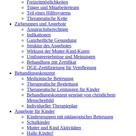
Freizeitmöglichkeiten
Träger und Mitarbeiterteam
Teil eines Hilfesystems
Therapeutische Kette
Zielgruppen und Angebote
Anspruchsberechtigte
Indikationen
Ganzheitliche Gesundung
Struktur des Angebotes
Wirkung der Mutter-Kind-Kuren
Umfrageergebnisse und Meinungen
Behandlung mit Zertifikat
DGE-Zertifizierung für Verpflegung
Behandlungskonzept
Medizinische Betreuung
Therapeutische Begleitung
Therapeutische Leistungen für Kinder
Behandlungskonzept geprägt von christlichem
Menschenbild
Individueller Therapieplan
Angebote für Kinder
Kindergruppen mit pädagogischer Betreuung
Schulkinder
Mutter und Kind Aktivitäten
Hallo Kinder!