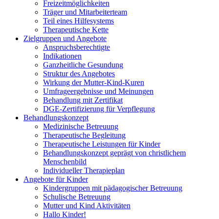
Freizeitmöglichkeiten
Träger und Mitarbeiterteam
Teil eines Hilfesystems
Therapeutische Kette
Zielgruppen und Angebote
Anspruchsberechtigte
Indikationen
Ganzheitliche Gesundung
Struktur des Angebotes
Wirkung der Mutter-Kind-Kuren
Umfrageergebnisse und Meinungen
Behandlung mit Zertifikat
DGE-Zertifizierung für Verpflegung
Behandlungskonzept
Medizinische Betreuung
Therapeutische Begleitung
Therapeutische Leistungen für Kinder
Behandlungskonzept geprägt von christlichem
Menschenbild
Individueller Therapieplan
Angebote für Kinder
Kindergruppen mit pädagogischer Betreuung
Schulische Betreuung
Mutter und Kind Aktivitäten
Hallo Kinder!