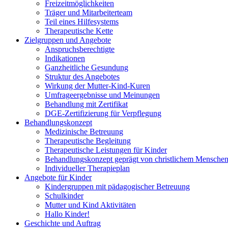
Freizeitmöglichkeiten
Träger und Mitarbeiterteam
Teil eines Hilfesystems
Therapeutische Kette
Zielgruppen und Angebote
Anspruchsberechtigte
Indikationen
Ganzheitliche Gesundung
Struktur des Angebotes
Wirkung der Mutter-Kind-Kuren
Umfrageergebnisse und Meinungen
Behandlung mit Zertifikat
DGE-Zertifizierung für Verpflegung
Behandlungskonzept
Medizinische Betreuung
Therapeutische Begleitung
Therapeutische Leistungen für Kinder
Behandlungskonzept geprägt von christlichem Menschen
Individueller Therapieplan
Angebote für Kinder
Kindergruppen mit pädagogischer Betreuung
Schulkinder
Mutter und Kind Aktivitäten
Hallo Kinder!
Geschichte und Auftrag