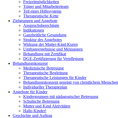
Freizeitmöglichkeiten
Träger und Mitarbeiterteam
Teil eines Hilfesystems
Therapeutische Kette
Zielgruppen und Angebote
Anspruchsberechtigte
Indikationen
Ganzheitliche Gesundung
Struktur des Angebotes
Wirkung der Mutter-Kind-Kuren
Umfrageergebnisse und Meinungen
Behandlung mit Zertifikat
DGE-Zertifizierung für Verpflegung
Behandlungskonzept
Medizinische Betreuung
Therapeutische Begleitung
Therapeutische Leistungen für Kinder
Behandlungskonzept geprägt von christlichem Menschen
Individueller Therapieplan
Angebote für Kinder
Kindergruppen mit pädagogischer Betreuung
Schulische Betreuung
Mutter und Kind Aktivitäten
Hallo Kinder!
Geschichte und Auftrag