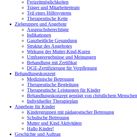
Freizeitmöglichkeiten
Träger und Mitarbeiterteam
Teil eines Hilfesystems
Therapeutische Kette
Zielgruppen und Angebote
Anspruchsberechtigte
Indikationen
Ganzheitliche Gesundung
Struktur des Angebotes
Wirkung der Mutter-Kind-Kuren
Umfrageergebnisse und Meinungen
Behandlung mit Zertifikat
DGE-Zertifizierung für Verpflegung
Behandlungskonzept
Medizinische Betreuung
Therapeutische Begleitung
Therapeutische Leistungen für Kinder
Behandlungskonzept geprägt von christlichem Menschen
Individueller Therapieplan
Angebote für Kinder
Kindergruppen mit pädagogischer Betreuung
Schulische Betreuung
Mutter und Kind Aktivitäten
Hallo Kinder!
Geschichte und Auftrag