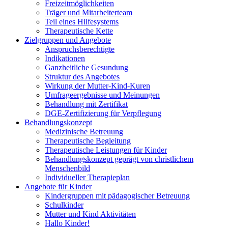
Freizeitmöglichkeiten
Träger und Mitarbeiterteam
Teil eines Hilfesystems
Therapeutische Kette
Zielgruppen und Angebote
Anspruchsberechtigte
Indikationen
Ganzheitliche Gesundung
Struktur des Angebotes
Wirkung der Mutter-Kind-Kuren
Umfrageergebnisse und Meinungen
Behandlung mit Zertifikat
DGE-Zertifizierung für Verpflegung
Behandlungskonzept
Medizinische Betreuung
Therapeutische Begleitung
Therapeutische Leistungen für Kinder
Behandlungskonzept geprägt von christlichem
Menschenbild
Individueller Therapieplan
Angebote für Kinder
Kindergruppen mit pädagogischer Betreuung
Schulkinder
Mutter und Kind Aktivitäten
Hallo Kinder!