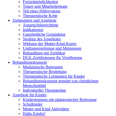
Freizeitmöglichkeiten
Träger und Mitarbeiterteam
Teil eines Hilfesystems
Therapeutische Kette
Zielgruppen und Angebote
Anspruchsberechtigte
Indikationen
Ganzheitliche Gesundung
Struktur des Angebotes
Wirkung der Mutter-Kind-Kuren
Umfrageergebnisse und Meinungen
Behandlung mit Zertifikat
DGE-Zertifizierung für Verpflegung
Behandlungskonzept
Medizinische Betreuung
Therapeutische Begleitung
Therapeutische Leistungen für Kinder
Behandlungskonzept geprägt von christlichem
Menschenbild
Individueller Therapieplan
Angebote für Kinder
Kindergruppen mit pädagogischer Betreuung
Schulkinder
Mutter und Kind Aktivitäten
Hallo Kinder!