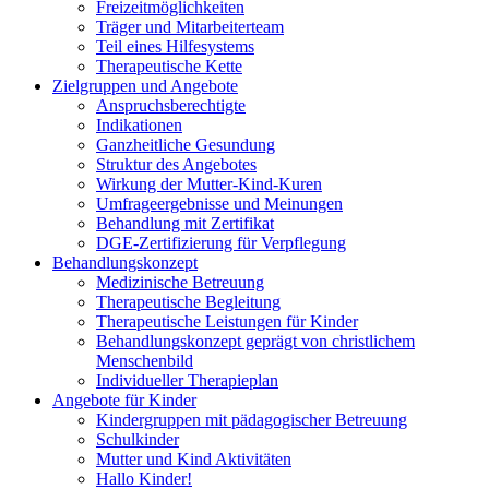
Freizeitmöglichkeiten
Träger und Mitarbeiterteam
Teil eines Hilfesystems
Therapeutische Kette
Zielgruppen und Angebote
Anspruchsberechtigte
Indikationen
Ganzheitliche Gesundung
Struktur des Angebotes
Wirkung der Mutter-Kind-Kuren
Umfrageergebnisse und Meinungen
Behandlung mit Zertifikat
DGE-Zertifizierung für Verpflegung
Behandlungskonzept
Medizinische Betreuung
Therapeutische Begleitung
Therapeutische Leistungen für Kinder
Behandlungskonzept geprägt von christlichem
Menschenbild
Individueller Therapieplan
Angebote für Kinder
Kindergruppen mit pädagogischer Betreuung
Schulkinder
Mutter und Kind Aktivitäten
Hallo Kinder!