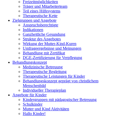
Freizeitmöglichkeiten
Träger und Mitarbeiterteam
Teil eines Hilfesystems
Therapeutische Kette
Zielgruppen und Angebote
Anspruchsberechtigte
Indikationen
Ganzheitliche Gesundung
Struktur des Angebotes
Wirkung der Mutter-Kind-Kuren
Umfrageergebnisse und Meinungen
Behandlung mit Zertifikat
DGE-Zertifizierung für Verpflegung
Behandlungskonzept
Medizinische Betreuung
Therapeutische Begleitung
Therapeutische Leistungen für Kinder
Behandlungskonzept geprägt von christlichem
Menschenbild
Individueller Therapieplan
Angebote für Kinder
Kindergruppen mit pädagogischer Betreuung
Schulkinder
Mutter und Kind Aktivitäten
Hallo Kinder!