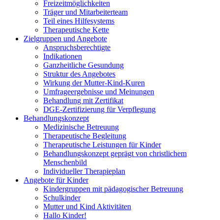
Freizeitmöglichkeiten
Träger und Mitarbeiterteam
Teil eines Hilfesystems
Therapeutische Kette
Zielgruppen und Angebote
Anspruchsberechtigte
Indikationen
Ganzheitliche Gesundung
Struktur des Angebotes
Wirkung der Mutter-Kind-Kuren
Umfrageergebnisse und Meinungen
Behandlung mit Zertifikat
DGE-Zertifizierung für Verpflegung
Behandlungskonzept
Medizinische Betreuung
Therapeutische Begleitung
Therapeutische Leistungen für Kinder
Behandlungskonzept geprägt von christlichem
Menschenbild
Individueller Therapieplan
Angebote für Kinder
Kindergruppen mit pädagogischer Betreuung
Schulkinder
Mutter und Kind Aktivitäten
Hallo Kinder!