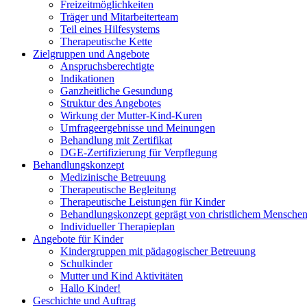
Freizeitmöglichkeiten
Träger und Mitarbeiterteam
Teil eines Hilfesystems
Therapeutische Kette
Zielgruppen und Angebote
Anspruchsberechtigte
Indikationen
Ganzheitliche Gesundung
Struktur des Angebotes
Wirkung der Mutter-Kind-Kuren
Umfrageergebnisse und Meinungen
Behandlung mit Zertifikat
DGE-Zertifizierung für Verpflegung
Behandlungskonzept
Medizinische Betreuung
Therapeutische Begleitung
Therapeutische Leistungen für Kinder
Behandlungskonzept geprägt von christlichem Menschen
Individueller Therapieplan
Angebote für Kinder
Kindergruppen mit pädagogischer Betreuung
Schulkinder
Mutter und Kind Aktivitäten
Hallo Kinder!
Geschichte und Auftrag