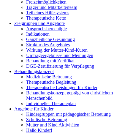
Freizeitmöglichkeiten
Träger und Mitarbeiterteam
Teil eines Hilfesystems
Therapeutische Kette
Zielgruppen und Angebote
Anspruchsberechtigte
Indikationen
Ganzheitliche Gesundung
Struktur des Angebotes
Wirkung der Mutter-Kind-Kuren
Umfrageergebnisse und Meinungen
Behandlung mit Zertifikat
DGE-Zertifizierung für Verpflegung
Behandlungskonzept
Medizinische Betreuung
Therapeutische Begleitung
Therapeutische Leistungen für Kinder
Behandlungskonzept geprägt von christlichem
Menschenbild
Individueller Therapieplan
Angebote für Kinder
Kindergruppen mit pädagogischer Betreuung
Schulische Betreuung
Mutter und Kind Aktivitäten
Hallo Kinder!