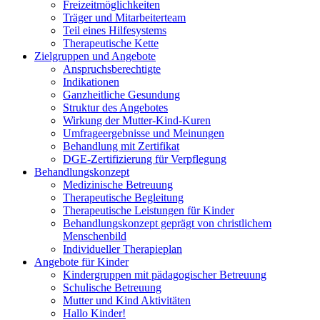
Freizeitmöglichkeiten
Träger und Mitarbeiterteam
Teil eines Hilfesystems
Therapeutische Kette
Zielgruppen und Angebote
Anspruchsberechtigte
Indikationen
Ganzheitliche Gesundung
Struktur des Angebotes
Wirkung der Mutter-Kind-Kuren
Umfrageergebnisse und Meinungen
Behandlung mit Zertifikat
DGE-Zertifizierung für Verpflegung
Behandlungskonzept
Medizinische Betreuung
Therapeutische Begleitung
Therapeutische Leistungen für Kinder
Behandlungskonzept geprägt von christlichem
Menschenbild
Individueller Therapieplan
Angebote für Kinder
Kindergruppen mit pädagogischer Betreuung
Schulische Betreuung
Mutter und Kind Aktivitäten
Hallo Kinder!