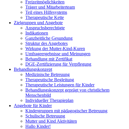
Freizeitmöglichkeiten
Träger und Mitarbeiterteam
Teil eines Hilfesystems
Therapeutische Kette
Zielgruppen und Angebote
Anspruchsberechtigte
Indikationen
Ganzheitliche Gesundung
Struktur des Angebotes
Wirkung der Mutter-Kind-Kuren
Umfrageergebnisse und Meinungen
Behandlung mit Zertifikat
DGE-Zertifizierung für Verpflegung
Behandlungskonzept
Medizinische Betreuung
Therapeutische Begleitung
Therapeutische Leistungen für Kinder
Behandlungskonzept geprägt von christlichem
Menschenbild
Individueller Therapieplan
Angebote für Kinder
Kindergruppen mit pädagogischer Betreuung
Schulische Betreuung
Mutter und Kind Aktivitäten
Hallo Kinder!