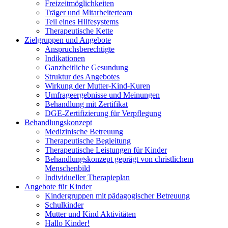
Freizeitmöglichkeiten
Träger und Mitarbeiterteam
Teil eines Hilfesystems
Therapeutische Kette
Zielgruppen und Angebote
Anspruchsberechtigte
Indikationen
Ganzheitliche Gesundung
Struktur des Angebotes
Wirkung der Mutter-Kind-Kuren
Umfrageergebnisse und Meinungen
Behandlung mit Zertifikat
DGE-Zertifizierung für Verpflegung
Behandlungskonzept
Medizinische Betreuung
Therapeutische Begleitung
Therapeutische Leistungen für Kinder
Behandlungskonzept geprägt von christlichem
Menschenbild
Individueller Therapieplan
Angebote für Kinder
Kindergruppen mit pädagogischer Betreuung
Schulkinder
Mutter und Kind Aktivitäten
Hallo Kinder!