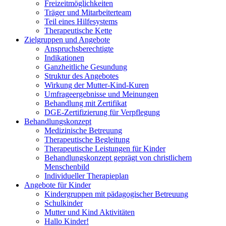
Freizeitmöglichkeiten
Träger und Mitarbeiterteam
Teil eines Hilfesystems
Therapeutische Kette
Zielgruppen und Angebote
Anspruchsberechtigte
Indikationen
Ganzheitliche Gesundung
Struktur des Angebotes
Wirkung der Mutter-Kind-Kuren
Umfrageergebnisse und Meinungen
Behandlung mit Zertifikat
DGE-Zertifizierung für Verpflegung
Behandlungskonzept
Medizinische Betreuung
Therapeutische Begleitung
Therapeutische Leistungen für Kinder
Behandlungskonzept geprägt von christlichem
Menschenbild
Individueller Therapieplan
Angebote für Kinder
Kindergruppen mit pädagogischer Betreuung
Schulkinder
Mutter und Kind Aktivitäten
Hallo Kinder!