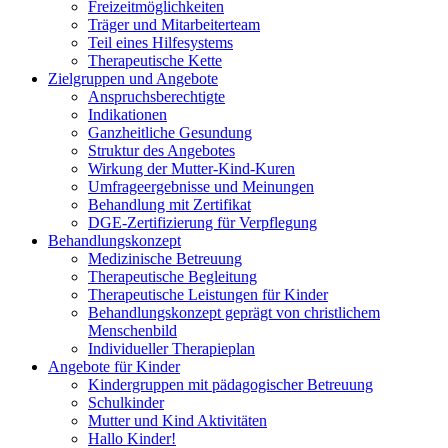
Freizeitmöglichkeiten
Träger und Mitarbeiterteam
Teil eines Hilfesystems
Therapeutische Kette
Zielgruppen und Angebote
Anspruchsberechtigte
Indikationen
Ganzheitliche Gesundung
Struktur des Angebotes
Wirkung der Mutter-Kind-Kuren
Umfrageergebnisse und Meinungen
Behandlung mit Zertifikat
DGE-Zertifizierung für Verpflegung
Behandlungskonzept
Medizinische Betreuung
Therapeutische Begleitung
Therapeutische Leistungen für Kinder
Behandlungskonzept geprägt von christlichem
Menschenbild
Individueller Therapieplan
Angebote für Kinder
Kindergruppen mit pädagogischer Betreuung
Schulkinder
Mutter und Kind Aktivitäten
Hallo Kinder!