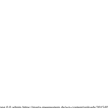
.png
0
0
admin
https://maria-meeresstern.de/wp-content/uploads/2015/