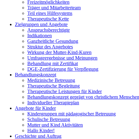
Freizeitmöglichkeiten
Träger und Mitarbeiterteam
Teil eines Hilfesystems
Therapeutische Kette
Zielgruppen und Angebote
Anspruchsberechtigte
Indikationen
Ganzheitliche Gesundung
Struktur des Angebotes
Wirkung der Mutter-Kind-Kuren
Umfrageergebnisse und Meinungen
Behandlung mit Zertifikat
DGE-Zertifizierung für Verpflegung
Behandlungskonzept
Medizinische Betreuung
Therapeutische Begleitung
Therapeutische Leistungen für Kinder
Behandlungskonzept geprägt von christlichem Menschen
Individueller Therapieplan
Angebote für Kinder
Kindergruppen mit pädagogischer Betreuung
Schulische Betreuung
Mutter und Kind Aktivitäten
Hallo Kinder!
Geschichte und Auftrag