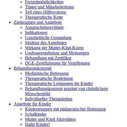
Freizeitmöglichkeiten
Träger und Mitarbeiterteam
Teil eines Hilfesystems
Therapeutische Kette
Zielgruppen und Angebote
Anspruchsberechtigte
Indikationen
Ganzheitliche Gesundung
Struktur des Angebotes
Wirkung der Mutter-Kind-Kuren
Umfrageergebnisse und Meinungen
Behandlung mit Zertifikat
DGE-Zertifizierung für Verpflegung
Behandlungskonzept
Medizinische Betreuung
Therapeutische Begleitung
Therapeutische Leistungen für Kinder
Behandlungskonzept geprägt von christlichem
Menschenbild
Individueller Therapieplan
Angebote für Kinder
Kindergruppen mit pädagogischer Betreuung
Schulkinder
Mutter und Kind Aktivitäten
Hallo Kinder!