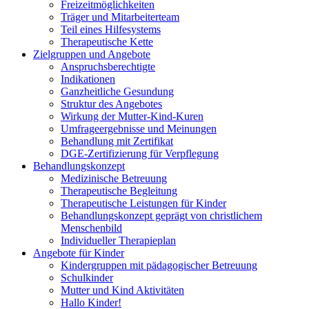
Freizeitmöglichkeiten
Träger und Mitarbeiterteam
Teil eines Hilfesystems
Therapeutische Kette
Zielgruppen und Angebote
Anspruchsberechtigte
Indikationen
Ganzheitliche Gesundung
Struktur des Angebotes
Wirkung der Mutter-Kind-Kuren
Umfrageergebnisse und Meinungen
Behandlung mit Zertifikat
DGE-Zertifizierung für Verpflegung
Behandlungskonzept
Medizinische Betreuung
Therapeutische Begleitung
Therapeutische Leistungen für Kinder
Behandlungskonzept geprägt von christlichem
Menschenbild
Individueller Therapieplan
Angebote für Kinder
Kindergruppen mit pädagogischer Betreuung
Schulkinder
Mutter und Kind Aktivitäten
Hallo Kinder!