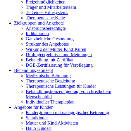
Freizeitmöglichkeiten
Träger und Mitarbeiterteam
Teil eines Hilfesystems
Therapeutische Kette
Zielgruppen und Angebote
Anspruchsberechtigte
Indikationen
Ganzheitliche Gesundung
Struktur des Angebotes
Wirkung der Mutter-Kind-Kuren
Umfrageergebnisse und Meinungen
Behandlung mit Zertifikat
DGE-Zertifizierung für Verpflegung
Behandlungskonzept
Medizinische Betreuung
Therapeutische Begleitung
Therapeutische Leistungen für Kinder
Behandlungskonzept geprägt von christlichem
Menschenbild
Individueller Therapieplan
Angebote für Kinder
Kindergruppen mit pädagogischer Betreuung
Schulkinder
Mutter und Kind Aktivitäten
Hallo Kinder!