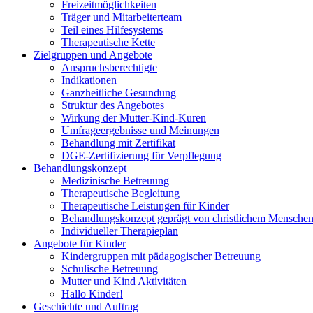
Freizeitmöglichkeiten
Träger und Mitarbeiterteam
Teil eines Hilfesystems
Therapeutische Kette
Zielgruppen und Angebote
Anspruchsberechtigte
Indikationen
Ganzheitliche Gesundung
Struktur des Angebotes
Wirkung der Mutter-Kind-Kuren
Umfrageergebnisse und Meinungen
Behandlung mit Zertifikat
DGE-Zertifizierung für Verpflegung
Behandlungskonzept
Medizinische Betreuung
Therapeutische Begleitung
Therapeutische Leistungen für Kinder
Behandlungskonzept geprägt von christlichem Menschen
Individueller Therapieplan
Angebote für Kinder
Kindergruppen mit pädagogischer Betreuung
Schulische Betreuung
Mutter und Kind Aktivitäten
Hallo Kinder!
Geschichte und Auftrag