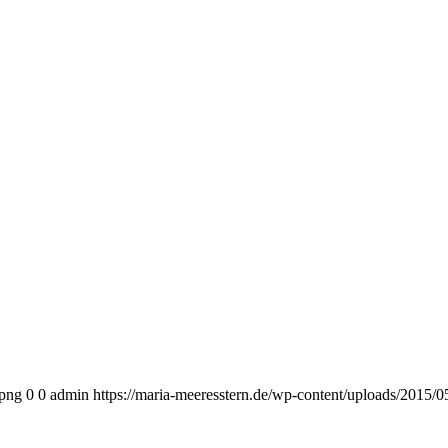
.png
0
0
admin
https://maria-meeresstern.de/wp-content/uploads/2015/