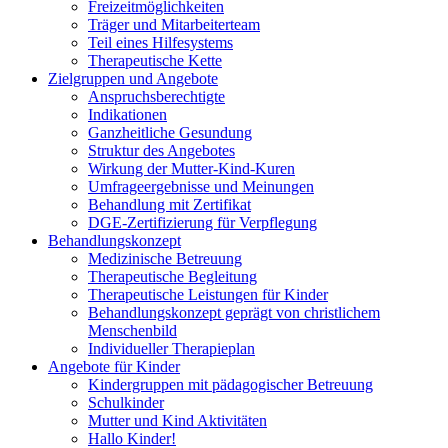
Freizeitmöglichkeiten
Träger und Mitarbeiterteam
Teil eines Hilfesystems
Therapeutische Kette
Zielgruppen und Angebote
Anspruchsberechtigte
Indikationen
Ganzheitliche Gesundung
Struktur des Angebotes
Wirkung der Mutter-Kind-Kuren
Umfrageergebnisse und Meinungen
Behandlung mit Zertifikat
DGE-Zertifizierung für Verpflegung
Behandlungskonzept
Medizinische Betreuung
Therapeutische Begleitung
Therapeutische Leistungen für Kinder
Behandlungskonzept geprägt von christlichem
Menschenbild
Individueller Therapieplan
Angebote für Kinder
Kindergruppen mit pädagogischer Betreuung
Schulkinder
Mutter und Kind Aktivitäten
Hallo Kinder!