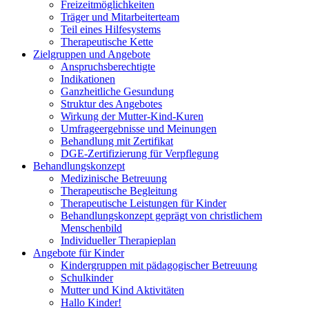
Freizeitmöglichkeiten
Träger und Mitarbeiterteam
Teil eines Hilfesystems
Therapeutische Kette
Zielgruppen und Angebote
Anspruchsberechtigte
Indikationen
Ganzheitliche Gesundung
Struktur des Angebotes
Wirkung der Mutter-Kind-Kuren
Umfrageergebnisse und Meinungen
Behandlung mit Zertifikat
DGE-Zertifizierung für Verpflegung
Behandlungskonzept
Medizinische Betreuung
Therapeutische Begleitung
Therapeutische Leistungen für Kinder
Behandlungskonzept geprägt von christlichem
Menschenbild
Individueller Therapieplan
Angebote für Kinder
Kindergruppen mit pädagogischer Betreuung
Schulkinder
Mutter und Kind Aktivitäten
Hallo Kinder!