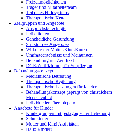
Freizeitmöglichkeiten
Träger und Mitarbeiterteam
Teil eines Hilfesystems
Therapeutische Kette
Zielgruppen und Angebote
Anspruchsberechtigte
Indikationen
Ganzheitliche Gesundung
Struktur des Angebotes
Wirkung der Mutter-Kind-Kuren
Umfrageergebnisse und Meinungen
Behandlung mit Zertifikat
DGE-Zertifizierung für Verpflegung
Behandlungskonzept
Medizinische Betreuung
Therapeutische Begleitung
Therapeutische Leistungen für Kinder
Behandlungskonzept geprägt von christlichem
Menschenbild
Individueller Therapieplan
Angebote für Kinder
Kindergruppen mit pädagogischer Betreuung
Schulkinder
Mutter und Kind Aktivitäten
Hallo Kinder!