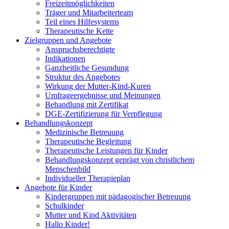
Freizeitmöglichkeiten
Träger und Mitarbeiterteam
Teil eines Hilfesystems
Therapeutische Kette
Zielgruppen und Angebote
Anspruchsberechtigte
Indikationen
Ganzheitliche Gesundung
Struktur des Angebotes
Wirkung der Mutter-Kind-Kuren
Umfrageergebnisse und Meinungen
Behandlung mit Zertifikat
DGE-Zertifizierung für Verpflegung
Behandlungskonzept
Medizinische Betreuung
Therapeutische Begleitung
Therapeutische Leistungen für Kinder
Behandlungskonzept geprägt von christlichem
Menschenbild
Individueller Therapieplan
Angebote für Kinder
Kindergruppen mit pädagogischer Betreuung
Schulkinder
Mutter und Kind Aktivitäten
Hallo Kinder!