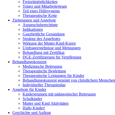
Freizeitmöglichkeiten
Träger und Mitarbeiterteam
Teil eines Hilfesystems
Therapeutische Kette
Zielgruppen und Angebote
Anspruchsberechtigte
Indikationen
Ganzheitliche Gesundung
Struktur des Angebotes
Wirkung der Mutter-Kind-Kuren
Umfrageergebnisse und Meinungen
Behandlung mit Zertifikat
DGE-Zertifizierung für Verpflegung
Behandlungskonzept
Medizinische Betreuung
Therapeutische Begleitung
Therapeutische Leistungen für Kinder
Behandlungskonzept geprägt von christlichem Menschen
Individueller Therapieplan
Angebote für Kinder
Kindergruppen mit pädagogischer Betreuung
Schulkinder
Mutter und Kind Aktivitäten
Hallo Kinder!
Geschichte und Auftrag