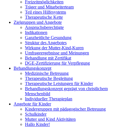
Freizeitmöglichkeiten
Träger und Mitarbeiterteam
Teil eines Hilfesystems
Therapeutische Kette
Zielgruppen und Angebote
Anspruchsberechtigte
Indikationen
Ganzheitliche Gesundung
Struktur des Angebotes
Wirkung der Mutter-Kind-Kuren
Umfrageergebnisse und Meinungen
Behandlung mit Zertifikat
DGE-Zertifizierung für Verpflegung
Behandlungskonzept
Medizinische Betreuung
Therapeutische Begleitung
Therapeutische Leistungen für Kinder
Behandlungskonzept geprägt von christlichem
Menschenbild
Individueller Therapieplan
Angebote für Kinder
Kindergruppen mit pädagogischer Betreuung
Schulkinder
Mutter und Kind Aktivitäten
Hallo Kinder!