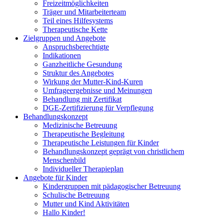
Freizeitmöglichkeiten
Träger und Mitarbeiterteam
Teil eines Hilfesystems
Therapeutische Kette
Zielgruppen und Angebote
Anspruchsberechtigte
Indikationen
Ganzheitliche Gesundung
Struktur des Angebotes
Wirkung der Mutter-Kind-Kuren
Umfrageergebnisse und Meinungen
Behandlung mit Zertifikat
DGE-Zertifizierung für Verpflegung
Behandlungskonzept
Medizinische Betreuung
Therapeutische Begleitung
Therapeutische Leistungen für Kinder
Behandlungskonzept geprägt von christlichem
Menschenbild
Individueller Therapieplan
Angebote für Kinder
Kindergruppen mit pädagogischer Betreuung
Schulische Betreuung
Mutter und Kind Aktivitäten
Hallo Kinder!