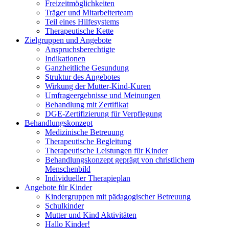
Freizeitmöglichkeiten
Träger und Mitarbeiterteam
Teil eines Hilfesystems
Therapeutische Kette
Zielgruppen und Angebote
Anspruchsberechtigte
Indikationen
Ganzheitliche Gesundung
Struktur des Angebotes
Wirkung der Mutter-Kind-Kuren
Umfrageergebnisse und Meinungen
Behandlung mit Zertifikat
DGE-Zertifizierung für Verpflegung
Behandlungskonzept
Medizinische Betreuung
Therapeutische Begleitung
Therapeutische Leistungen für Kinder
Behandlungskonzept geprägt von christlichem
Menschenbild
Individueller Therapieplan
Angebote für Kinder
Kindergruppen mit pädagogischer Betreuung
Schulkinder
Mutter und Kind Aktivitäten
Hallo Kinder!