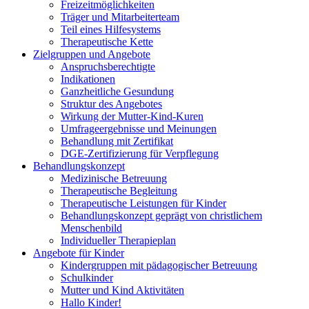
Freizeitmöglichkeiten
Träger und Mitarbeiterteam
Teil eines Hilfesystems
Therapeutische Kette
Zielgruppen und Angebote
Anspruchsberechtigte
Indikationen
Ganzheitliche Gesundung
Struktur des Angebotes
Wirkung der Mutter-Kind-Kuren
Umfrageergebnisse und Meinungen
Behandlung mit Zertifikat
DGE-Zertifizierung für Verpflegung
Behandlungskonzept
Medizinische Betreuung
Therapeutische Begleitung
Therapeutische Leistungen für Kinder
Behandlungskonzept geprägt von christlichem
Menschenbild
Individueller Therapieplan
Angebote für Kinder
Kindergruppen mit pädagogischer Betreuung
Schulkinder
Mutter und Kind Aktivitäten
Hallo Kinder!