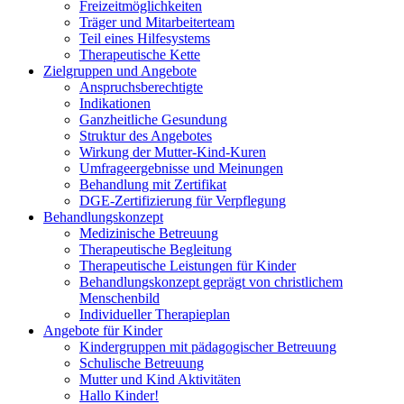
Freizeitmöglichkeiten
Träger und Mitarbeiterteam
Teil eines Hilfesystems
Therapeutische Kette
Zielgruppen und Angebote
Anspruchsberechtigte
Indikationen
Ganzheitliche Gesundung
Struktur des Angebotes
Wirkung der Mutter-Kind-Kuren
Umfrageergebnisse und Meinungen
Behandlung mit Zertifikat
DGE-Zertifizierung für Verpflegung
Behandlungskonzept
Medizinische Betreuung
Therapeutische Begleitung
Therapeutische Leistungen für Kinder
Behandlungskonzept geprägt von christlichem
Menschenbild
Individueller Therapieplan
Angebote für Kinder
Kindergruppen mit pädagogischer Betreuung
Schulische Betreuung
Mutter und Kind Aktivitäten
Hallo Kinder!