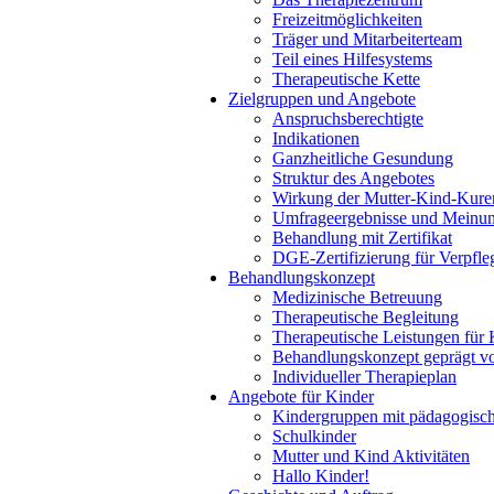
Freizeitmöglichkeiten
Träger und Mitarbeiterteam
Teil eines Hilfesystems
Therapeutische Kette
Zielgruppen und Angebote
Anspruchsberechtigte
Indikationen
Ganzheitliche Gesundung
Struktur des Angebotes
Wirkung der Mutter-Kind-Kure
Umfrageergebnisse und Meinu
Behandlung mit Zertifikat
DGE-Zertifizierung für Verpfl
Behandlungskonzept
Medizinische Betreuung
Therapeutische Begleitung
Therapeutische Leistungen für 
Behandlungskonzept geprägt vo
Individueller Therapieplan
Angebote für Kinder
Kindergruppen mit pädagogisc
Schulkinder
Mutter und Kind Aktivitäten
Hallo Kinder!