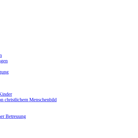
n
ngen
egung
Kinder
n christlichem Menschenbild
her Betreuung