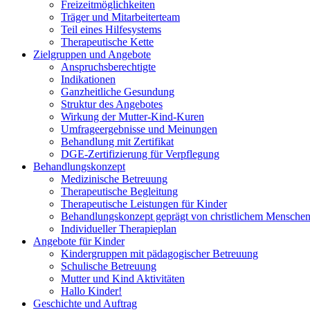
Freizeitmöglichkeiten
Träger und Mitarbeiterteam
Teil eines Hilfesystems
Therapeutische Kette
Zielgruppen und Angebote
Anspruchsberechtigte
Indikationen
Ganzheitliche Gesundung
Struktur des Angebotes
Wirkung der Mutter-Kind-Kuren
Umfrageergebnisse und Meinungen
Behandlung mit Zertifikat
DGE-Zertifizierung für Verpflegung
Behandlungskonzept
Medizinische Betreuung
Therapeutische Begleitung
Therapeutische Leistungen für Kinder
Behandlungskonzept geprägt von christlichem Menschen
Individueller Therapieplan
Angebote für Kinder
Kindergruppen mit pädagogischer Betreuung
Schulische Betreuung
Mutter und Kind Aktivitäten
Hallo Kinder!
Geschichte und Auftrag