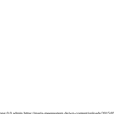
.png
0
0
admin
https://maria-meeresstern.de/wp-content/uploads/2015/