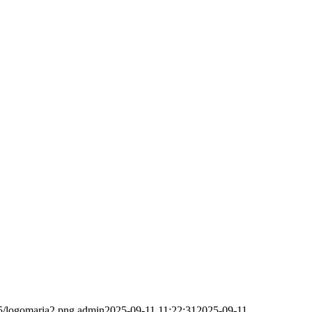
05/logomaria2.png
admin
2025-09-11 11:22:31
2025-09-11