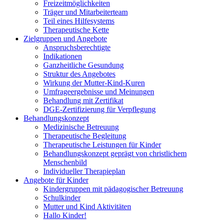
Freizeitmöglichkeiten
Träger und Mitarbeiterteam
Teil eines Hilfesystems
Therapeutische Kette
Zielgruppen und Angebote
Anspruchsberechtigte
Indikationen
Ganzheitliche Gesundung
Struktur des Angebotes
Wirkung der Mutter-Kind-Kuren
Umfrageergebnisse und Meinungen
Behandlung mit Zertifikat
DGE-Zertifizierung für Verpflegung
Behandlungskonzept
Medizinische Betreuung
Therapeutische Begleitung
Therapeutische Leistungen für Kinder
Behandlungskonzept geprägt von christlichem
Menschenbild
Individueller Therapieplan
Angebote für Kinder
Kindergruppen mit pädagogischer Betreuung
Schulkinder
Mutter und Kind Aktivitäten
Hallo Kinder!