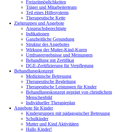
Freizeitmöglichkeiten
Träger und Mitarbeiterteam
Teil eines Hilfesystems
Therapeutische Kette
Zielgruppen und Angebote
Anspruchsberechtigte
Indikationen
Ganzheitliche Gesundung
Struktur des Angebotes
Wirkung der Mutter-Kind-Kuren
Umfrageergebnisse und Meinungen
Behandlung mit Zertifikat
DGE-Zertifizierung für Verpflegung
Behandlungskonzept
Medizinische Betreuung
Therapeutische Begleitung
Therapeutische Leistungen für Kinder
Behandlungskonzept geprägt von christlichem
Menschenbild
Individueller Therapieplan
Angebote für Kinder
Kindergruppen mit pädagogischer Betreuung
Schulkinder
Mutter und Kind Aktivitäten
Hallo Kinder!